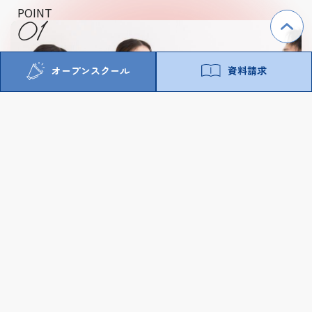
POINT
01
オープンスクール
資料請求
学費の安さ
POINT
02