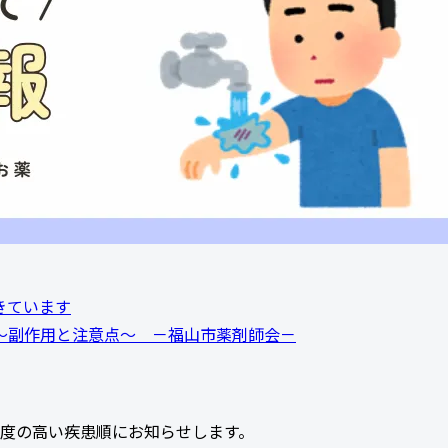
きています
～副作用と注意点～ －福山市薬剤師会－
度の高い疾患順にお知らせします。