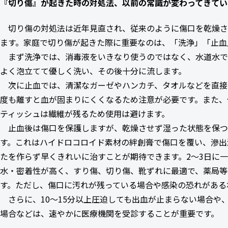
『切り傷』が起きた時の対処法、以前の常識が変わってきてい
切り傷の対処法は近年見直され、従来のように傷口を乾燥さ
ます。家庭で切り傷が起きた際に重要なのは、「洗浄」「止血
まず洗浄では、消毒液をいきなり使うのではなく、水道水で
よく泡立てて優しく洗い、その後十分に流します。
次に止血では、清潔なガーゼやハンカチ、タオルなどを直接当
度も離すと血が固まりにくくなるため注意が必要です。また、
ティッシュは繊維が残るため使用は避けます。
止血後は傷口を保護しますが、乾燥させず湿った状態を保つ
す。これはハイドロコロイド素材の絆創膏で傷口を覆い、滲出
たを作らず早くきれいに治すことが期待できます。2～3日に
水・密着性が高く、すり傷、切り傷、靴ずれに最適で、薬局等
す。ただし、傷口に汚れが残っている場合や感染の恐れがある
さらに、10～15分以上圧迫しても出血が止まらない場合や
場合などは、速やかに医療機関を受診することが重要です。