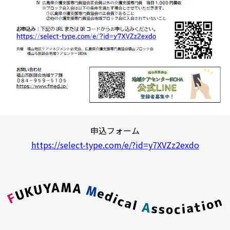
申込フォーム
https://select-type.com/e/?id=y7XVZz2exdo