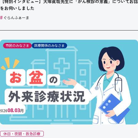
【特別インタビュー】大塚眞哉先生に「がん検診の意義」についてお話
をお伺いしました
#
ぐらんふぁーま
市民のみなさま
医療関係のみなさま
08.03
2026
月
休日・夜間・救急診療