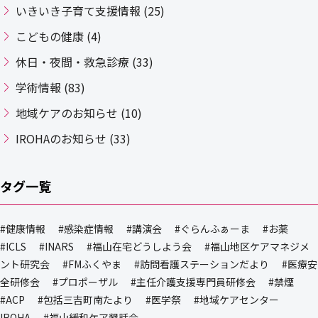
いきいき子育て支援情報 (25)
こどもの健康 (4)
休日・夜間・救急診療 (33)
学術情報 (83)
地域ケアのお知らせ (10)
IROHAのお知らせ (33)
タグ一覧
#健康情報
#感染症情報
#講演会
#ぐらんふぁーま
#お薬
#ICLS
#INARS
#福山在宅どうしよう会
#福山地区ケアマネジメ
ント研究会
#FMふくやま
#訪問看護ステーションだより
#医療安
全研修会
#プロポーザル
#主任介護支援専門員研修会
#禁煙
#ACP
#包括三吉町南たより
#医学祭
#地域ケアセンター
IROHA
#福山緩和ケア懇話会