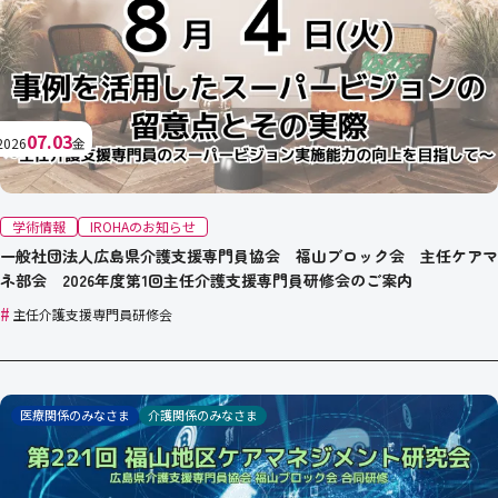
07.03
2026
金
学術情報
IROHAのお知らせ
一般社団法人広島県介護支援専門員協会 福山ブロック会 主任ケアマ
ネ部会 2026年度第1回主任介護支援専門員研修会のご案内
#
主任介護支援専門員研修会
医療関係のみなさま
介護関係のみなさま