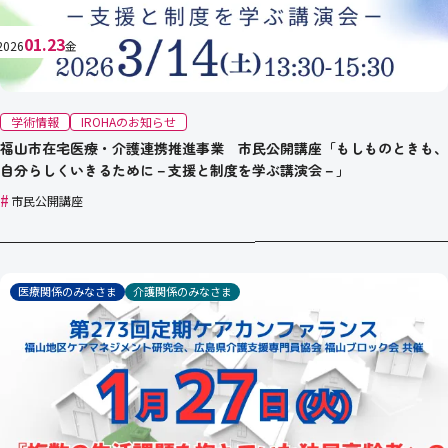
01.23
2026
金
学術情報
IROHAのお知らせ
福山市在宅医療・介護連携推進事業 市民公開講座「もしものときも、
自分らしくいきるために－支援と制度を学ぶ講演会－」
#
市民公開講座
医療関係のみなさま
介護関係のみなさま