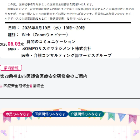
06.03
2026
水
学術情報
第28回福山市医師会医療安全研修会のご案内
#
#
医療安全研修会
講演会
市民のみなさま
医療関係のみなさま
介護関係のみなさま