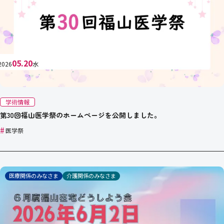
05.20
2026
水
学術情報
第30回福山医学祭のホームページを公開しました。
#
医学祭
医療関係のみなさま
介護関係のみなさま