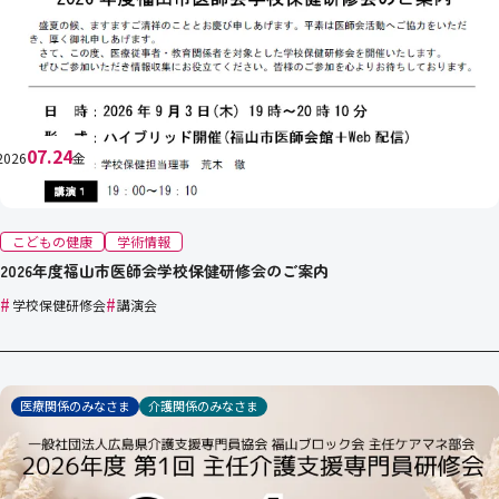
07.24
2026
金
こどもの健康
学術情報
2026年度福山市医師会学校保健研修会のご案内
#
#
学校保健研修会
講演会
医療関係のみなさま
介護関係のみなさま