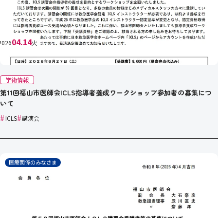
04.14
2026
火
学術情報
第11回福山市医師会ICLS指導者養成ワークショップ参加者の募集につ
いて
#
#
ICLS
講演会
医療関係のみなさま