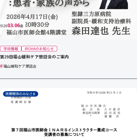
03.06
2026
金
学術情報
IROHAのお知らせ
第29回福山緩和ケア懇話会のご案内
#
福山緩和ケア懇話会
医療関係のみなさま