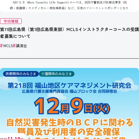
学術情報
第11回広島県（第1回広島県東部）MCLSインストラクターコースの受講
者募集について
#
#
MCLS
講演会
医療関係のみなさま
介護関係のみなさま
11.19