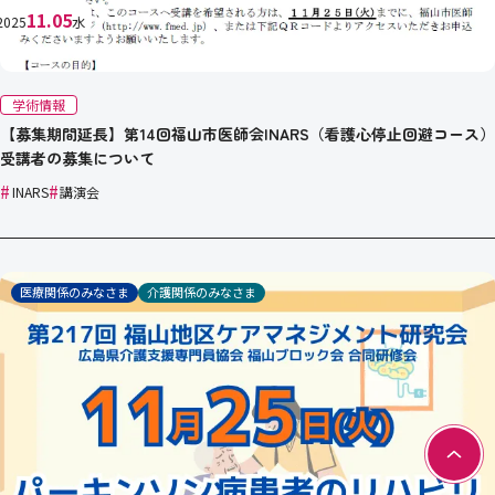
11.05
2025
水
学術情報
【募集期間延長】第14回福山市医師会INARS（看護心停止回避コース）
受講者の募集について
#
#
INARS
講演会
医療関係のみなさま
介護関係のみなさま