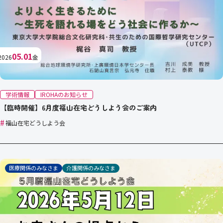
05.01
2026
金
学術情報
IROHAのお知らせ
【臨時開催】6月度福山在宅どうしよう会のご案内
#
福山在宅どうしよう会
医療関係のみなさま
介護関係のみなさま