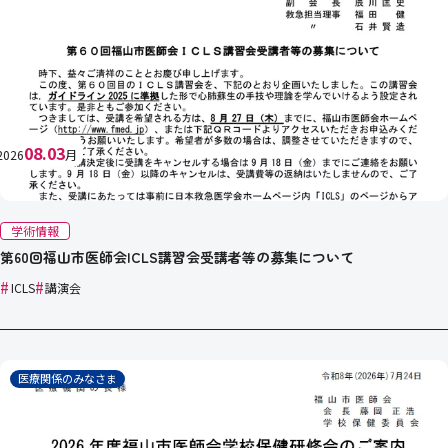
08.03
2026
月
学術情報
第60回福山市医師会ICLS講習会受講者等の募集について
#
#
ICLS
講演会
医療関係のみなさま