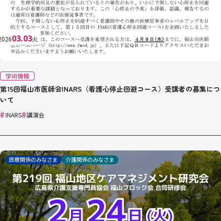
03.03
2026
火
学術情報
第15回福山市医師会INARS（看護心停止回避コース）受講者の募集につ
いて
#
#
INARS
講演会
医療関係のみなさま
介護関係のみなさま