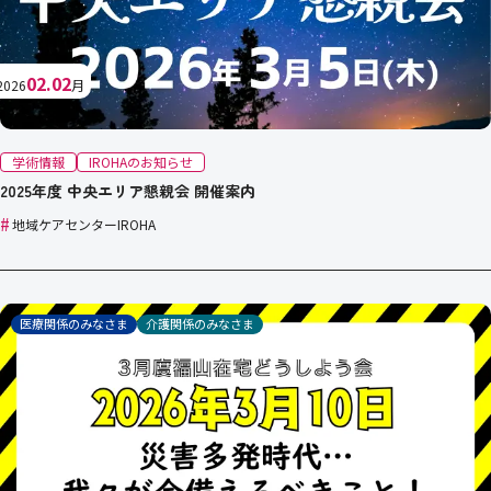
02.02
2026
月
学術情報
IROHAのお知らせ
2025年度 中央エリア懇親会 開催案内
#
地域ケアセンターIROHA
医療関係のみなさま
介護関係のみなさま