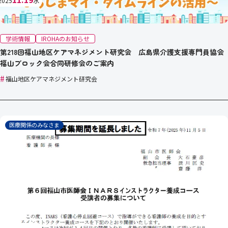
2025
水
学術情報
IROHAのお知らせ
第218回福山地区ケアマネジメント研究会 広島県介護支援専門員協会
福山ブロック会合同研修会のご案内
#
福山地区ケアマネジメント研究会
医療関係のみなさま