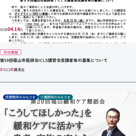
04.14
2026
火
学術情報
第59回福山市医師会ICLS講習会受講者等の募集について
#
#
ICLS
講演会
医療関係のみなさま
介護関係のみなさま