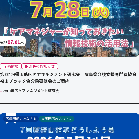
07.01
2026
水
学術情報
IROHAのお知らせ
第221回福山地区ケアマネジメント研究会 広島県介護支援専門員協会
福山ブロック会合同研修会のご案内
#
福山地区ケアマネジメント研究会
医療関係のみなさま
介護関係のみなさま