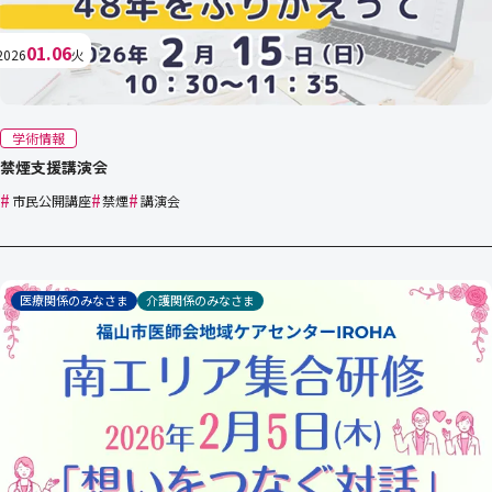
01.06
2026
火
学術情報
禁煙支援講演会
#
#
#
市民公開講座
禁煙
講演会
医療関係のみなさま
介護関係のみなさま