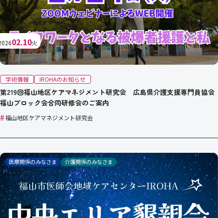
02.10
2026
火
学術情報
IROHAのお知らせ
第219回福山地区ケアマネジメント研究会 広島県介護支援専門員協会
福山ブロック会合同研修会のご案内
#
福山地区ケアマネジメント研究会
医療関係のみなさま
介護関係のみなさま