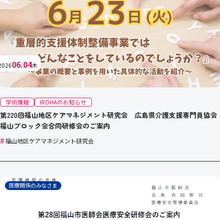
06.04
2026
木
学術情報
IROHAのお知らせ
第220回福山地区ケアマネジメント研究会 広島県介護支援専門員協会
福山ブロック会合同研修会のご案内
#
福山地区ケアマネジメント研究会
医療関係のみなさま