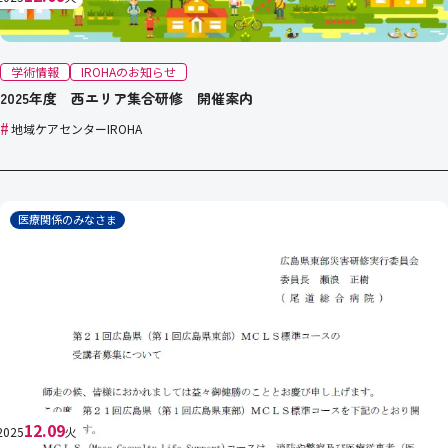
学術情報
IROHAのお知らせ
2025年度 西エリア集合研修 開催案内
#
地域ケアセンターIROHA
医療関係のみなさま
12.09
2025
火