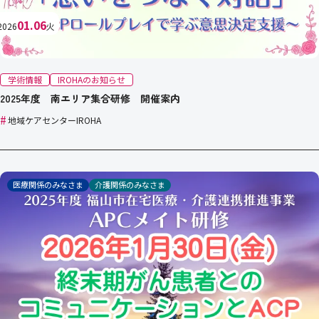
01.06
2026
火
学術情報
IROHAのお知らせ
2025年度 南エリア集合研修 開催案内
#
地域ケアセンターIROHA
医療関係のみなさま
介護関係のみなさま