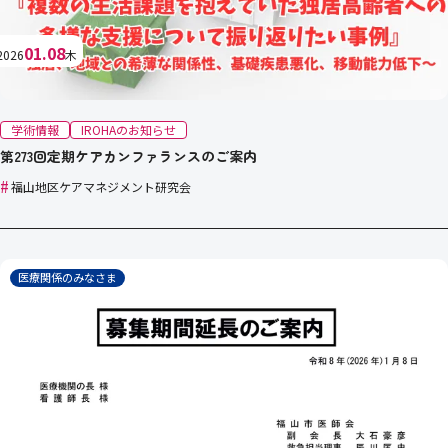
01.08
2026
木
学術情報
IROHAのお知らせ
第273回定期ケアカンファランスのご案内
#
福山地区ケアマネジメント研究会
医療関係のみなさま