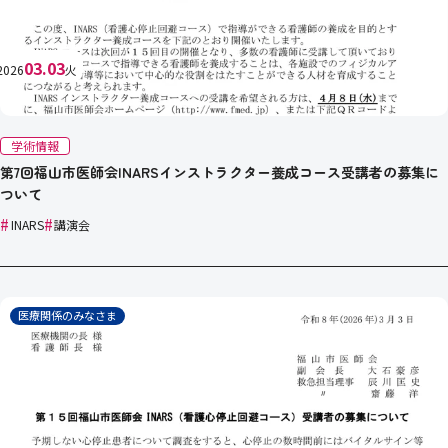
03.03
2026
火
学術情報
第7回福山市医師会INARSインストラクター養成コース受講者の募集に
ついて
#
#
INARS
講演会
医療関係のみなさま