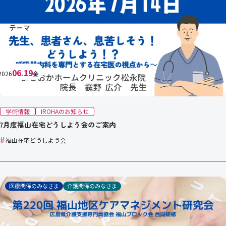
06.19
2026
金
学術情報
IROHAのお知らせ
7月度福山在宅どうしよう会のご案内
#
福山在宅どうしよう会
医療関係のみなさま
介護関係のみなさま