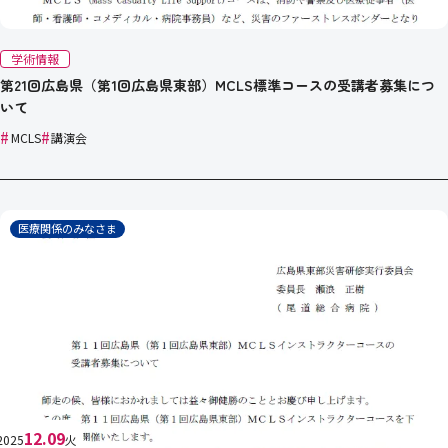
学術情報
第21回広島県（第1回広島県東部）MCLS標準コースの受講者募集につ
いて
#
#
MCLS
講演会
医療関係のみなさま
12.09
2025
火