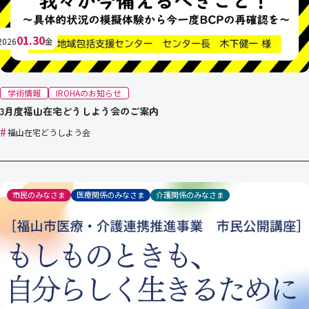
01.30
2026
金
学術情報
IROHAのお知らせ
3月度福山在宅どうしよう会のご案内
#
福山在宅どうしよう会
市民のみなさま
医療関係のみなさま
介護関係のみなさま