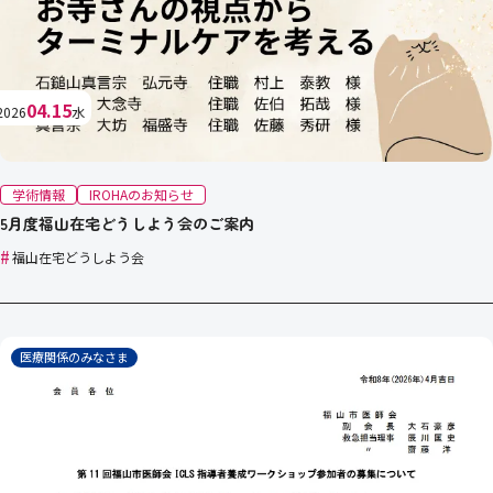
04.15
2026
水
学術情報
IROHAのお知らせ
5月度福山在宅どうしよう会のご案内
#
福山在宅どうしよう会
医療関係のみなさま