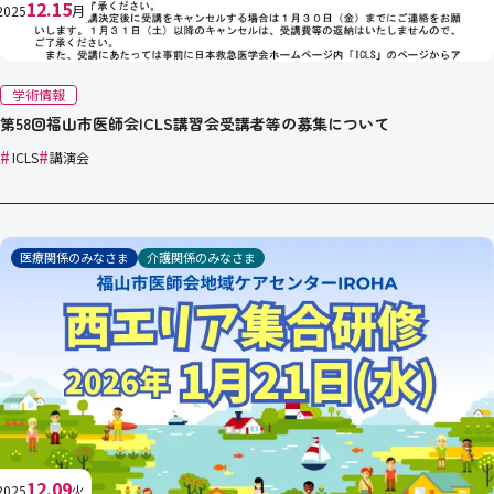
12.15
2025
月
学術情報
第58回福山市医師会ICLS講習会受講者等の募集について
#
#
ICLS
講演会
医療関係のみなさま
介護関係のみなさま
12.09
2025
火