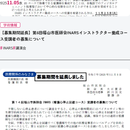
11.05
2025
水
学術情報
【募集期間延長】第6回福山市医師会INARSインストラクター養成コー
ス受講者の募集について
#
#
INARS
講演会
医療関係のみなさま