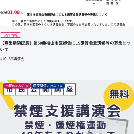
01.08
2026
木
学術情報
【募集期間延長】第58回福山市医師会ICLS講習会受講者等の募集につ
いて
#
#
ICLS
講演会
市民のみなさま
医療関係のみなさま