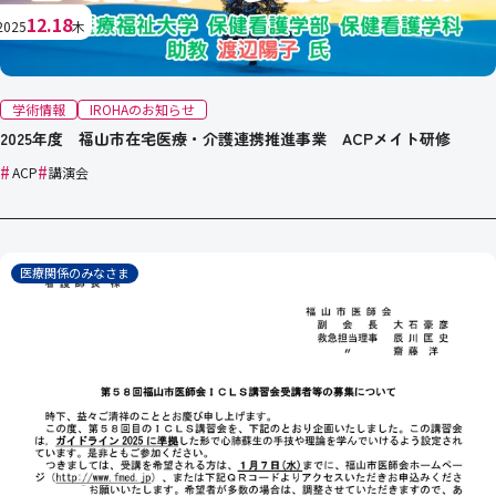
12.18
2025
木
学術情報
IROHAのお知らせ
2025年度 福山市在宅医療・介護連携推進事業 ACPメイト研修
#
#
ACP
講演会
医療関係のみなさま