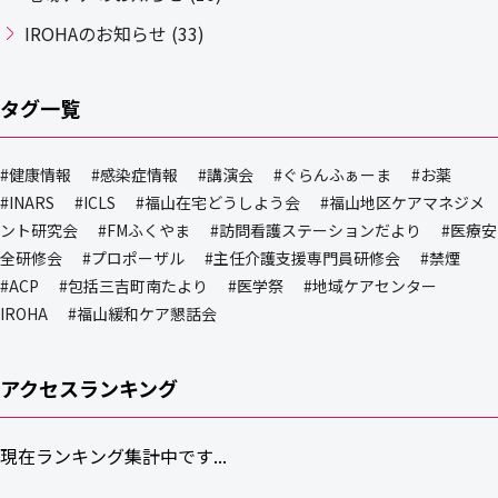
IROHAのお知らせ (33)
タグ一覧
#健康情報
#感染症情報
#講演会
#ぐらんふぁーま
#お薬
#INARS
#ICLS
#福山在宅どうしよう会
#福山地区ケアマネジメ
ント研究会
#FMふくやま
#訪問看護ステーションだより
#医療安
全研修会
#プロポーザル
#主任介護支援専門員研修会
#禁煙
#ACP
#包括三吉町南たより
#医学祭
#地域ケアセンター
IROHA
#福山緩和ケア懇話会
アクセスランキング
現在ランキング集計中です...