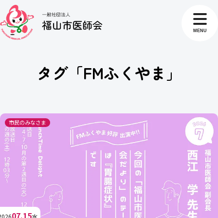
MENU
タグ「FMふくやま」
市民のみなさま
07.15
2026
水