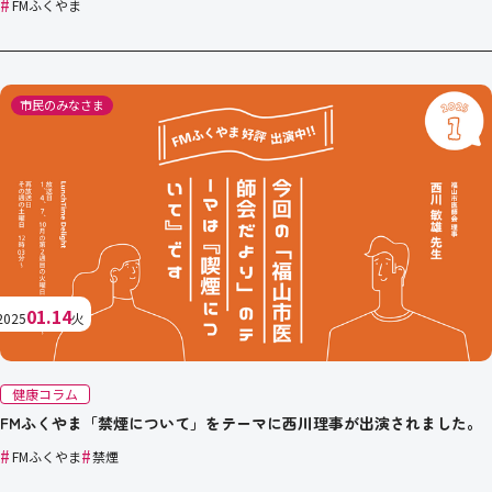
#
FMふくやま
市民のみなさま
01.14
2025
火
健康コラム
FMふくやま「禁煙について」をテーマに西川理事が出演されました。
#
#
FMふくやま
禁煙