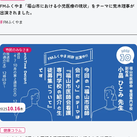
FMふくやま「福山市における小児医療の現状」をテーマに荒木理事が
出演されました。
#
FMふくやま
市民のみなさま
10.16
2025
木
健康コラム