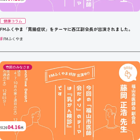
健康コラム
FMふくやま「胃腸症状」をテーマに西江副会長が出演されました。
#
FMふくやま
市民のみなさま
04.16
2026
木