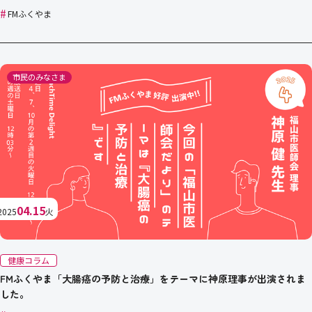
#
FMふくやま
市民のみなさま
04.15
2025
火
健康コラム
FMふくやま「大腸癌の予防と治療」をテーマに神原理事が出演されま
した。