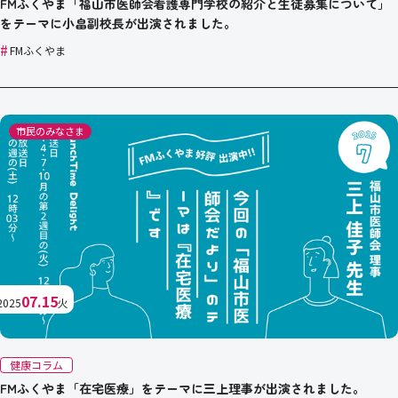
FMふくやま「福山市医師会看護専門学校の紹介と生徒募集について」
をテーマに小畠副校長が出演されました。
#
FMふくやま
市民のみなさま
07.15
2025
火
健康コラム
FMふくやま「在宅医療」をテーマに三上理事が出演されました。