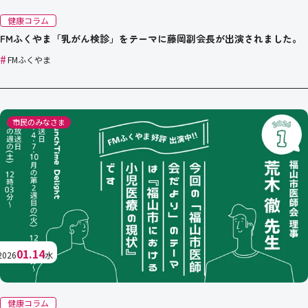
健康コラム
FMふくやま「乳がん検診」をテーマに藤岡副会長が出演されました。
#
FMふくやま
市民のみなさま
01.14
2026
水
健康コラム